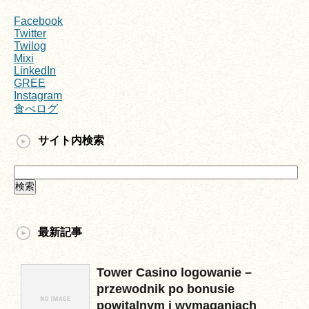
Facebook
Twitter
Twilog
Mixi
LinkedIn
GREE
Instagram
食べログ
サイト内検索
最新記事
Tower Casino logowanie –
przewodnik po bonusie
powitalnym i wymaganiach