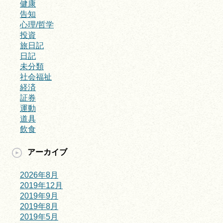
健康
告知
心理/哲学
投資
旅日記
日記
未分類
社会福祉
経済
証券
運動
道具
飲食
アーカイブ
2026年8月
2019年12月
2019年9月
2019年8月
2019年5月