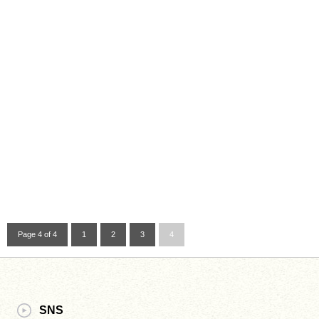
Page 4 of 4
1
2
3
4
SNS