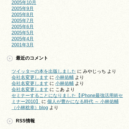
2005年10月
2005年9月
2005年8月
2005年7月
2005年6月
2005年5月
2005年4月
2001年3月
最近のコメント
ツイッターの本を出版しました
に
みやじっち
より
会社名変更します
に
小林佑輔
より
会社名変更します
に
小林佑輔
より
会社名変更します
に
こあ
より
セミナーすることになりました【iPhone最強活用術セ
ミナー2010】
に
個人が豊かになる時代 ～ 小林佑輔
（小林稔幸）blog
より
RSS情報