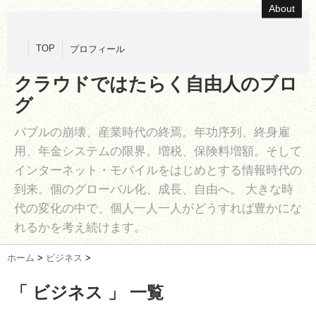
About
TOP
プロフィール
クラウドではたらく自由人のブロ
グ
バブルの崩壊、産業時代の終焉。年功序列、終身雇
用、年金システムの限界。増税、保険料増額。そして
インターネット・モバイルをはじめとする情報時代の
到来。個のグローバル化、成長、自由へ。 大きな時
代の変化の中で、個人一人一人がどうすれば豊かにな
れるかを考え続けます。
ホーム
>
ビジネス
>
「 ビジネス 」 一覧