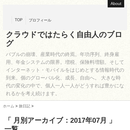
About
TOP
プロフィール
クラウドではたらく自由人のブロ
グ
バブルの崩壊、産業時代の終焉。年功序列、終身雇
用、年金システムの限界。増税、保険料増額。そして
インターネット・モバイルをはじめとする情報時代の
到来。個のグローバル化、成長、自由へ。 大きな時
代の変化の中で、個人一人一人がどうすれば豊かにな
れるかを考え続けます。
ホーム
>
旅日記
>
「 月別アーカイブ：2017年07月 」
一覧