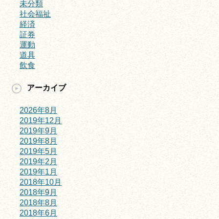
未分類
社会福祉
経済
証券
運動
道具
飲食
アーカイブ
2026年8月
2019年12月
2019年9月
2019年8月
2019年5月
2019年2月
2019年1月
2018年10月
2018年9月
2018年8月
2018年6月