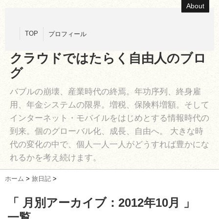
About
TOP
プロフィール
クラウドではたらく自由人のブロ
グ
バブルの崩壊、産業時代の終焉。年功序列、終身雇
用、年金システムの限界。増税、保険料増額。そして
インターネット・モバイルをはじめとする情報時代の
到来。個のグローバル化、成長、自由へ。 大きな時
代の変化の中で、個人一人一人がどうすれば豊かにな
れるかを考え続けます。
ホーム
>
旅日記
>
「 月別アーカイブ：2012年10月 」
一覧