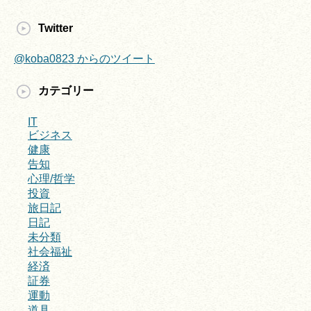
Twitter
@koba0823 からのツイート
カテゴリー
IT
ビジネス
健康
告知
心理/哲学
投資
旅日記
日記
未分類
社会福祉
経済
証券
運動
道具