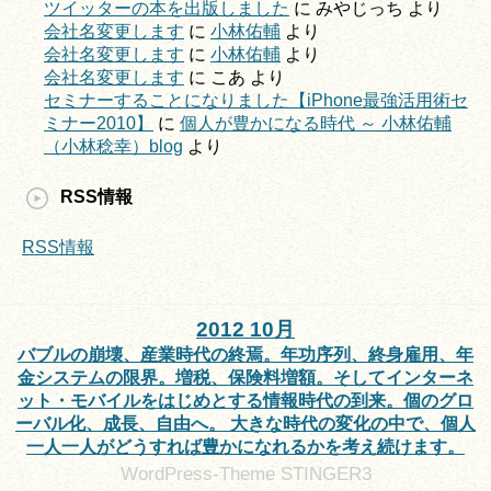
ツイッターの本を出版しました
に
みやじっち
より
会社名変更します
に
小林佑輔
より
会社名変更します
に
小林佑輔
より
会社名変更します
に
こあ
より
セミナーすることになりました【iPhone最強活用術セ
ミナー2010】
に
個人が豊かになる時代 ～ 小林佑輔
（小林稔幸）blog
より
RSS情報
RSS情報
2012 10月
バブルの崩壊、産業時代の終焉。年功序列、終身雇用、年
金システムの限界。増税、保険料増額。そしてインターネ
ット・モバイルをはじめとする情報時代の到来。個のグロ
ーバル化、成長、自由へ。 大きな時代の変化の中で、個人
一人一人がどうすれば豊かになれるかを考え続けます。
WordPress-Theme STINGER3