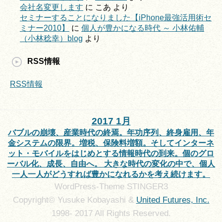
会社名変更します
に
こあ
より
セミナーすることになりました【iPhone最強活用術セ
ミナー2010】
に
個人が豊かになる時代 ～ 小林佑輔
（小林稔幸）blog
より
RSS情報
RSS情報
2017 1月
バブルの崩壊、産業時代の終焉。年功序列、終身雇用、年
金システムの限界。増税、保険料増額。そしてインターネ
ット・モバイルをはじめとする情報時代の到来。個のグロ
ーバル化、成長、自由へ。 大きな時代の変化の中で、個人
一人一人がどうすれば豊かになれるかを考え続けます。
WordPress-Theme STINGER3
Copyright© Yusuke Kobayashi &
United Futures, Inc.
1998-
2017 All Rights Reserved.