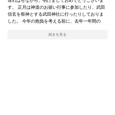
遅ればせながら、明けましておめでとうございま
す。 正月は神道のお祓い行事に参加したり、武田
信玄を祭神とする武田神社に行ったりしておりま
した。 今年の抱負を考える前に、去年一年間の
続きを見る