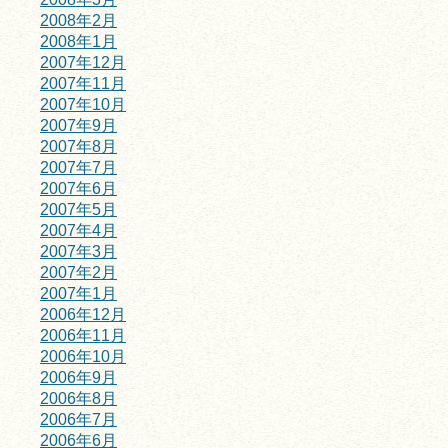
2008年2月
2008年1月
2007年12月
2007年11月
2007年10月
2007年9月
2007年8月
2007年7月
2007年6月
2007年5月
2007年4月
2007年3月
2007年2月
2007年1月
2006年12月
2006年11月
2006年10月
2006年9月
2006年8月
2006年7月
2006年6月