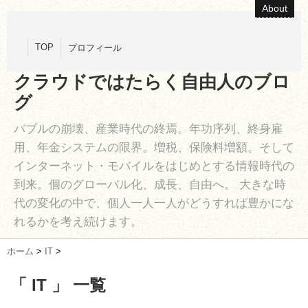
About
TOP
プロフィール
クラウドではたらく自由人のブロ
グ
バブルの崩壊、産業時代の終焉。年功序列、終身雇
用、年金システムの限界。増税、保険料増額。そして
インターネット・モバイルをはじめとする情報時代の
到来。個のグローバル化、成長、自由へ。 大きな時
代の変化の中で、個人一人一人がどうすれば豊かにな
れるかを考え続けます。
ホーム
>
IT
>
「 IT 」 一覧