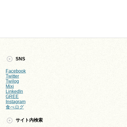
SNS
Facebook
Twitter
Twilog
Mixi
LinkedIn
GREE
Instagram
食べログ
サイト内検索