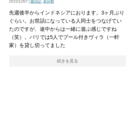
2015/12/07 |
旅日記
,
未分類
先週後半からインドネシアにおります。3ヶ月ぶり
ぐらい。お世話になっている人同士をつなげてい
たのですが、途中からは一緒に遊ぶ感じですね
（笑）。バリでは5人でプール付きヴィラ（一軒
家）を貸し切ってました
続きを見る