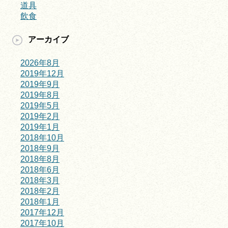
道具
飲食
アーカイブ
2026年8月
2019年12月
2019年9月
2019年8月
2019年5月
2019年2月
2019年1月
2018年10月
2018年9月
2018年8月
2018年6月
2018年3月
2018年2月
2018年1月
2017年12月
2017年10月