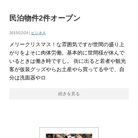
民泊物件2件オープン
2015/12/24 |
ビジネス
メリークリスマス！な雰囲気ですが世間の盛り上
がりをよそに肉体労働。基本的に世間様が休んで
いるときは働き時ですし。 街に出ると若者や観光
客が仮装グッズやらお土産やら買ってる中で、自
分は洗面器やロ
続きを見る