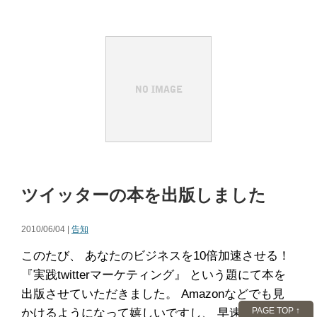
ツイッターの本を出版しました
2010/06/04 |
告知
このたび、 あなたのビジネスを10倍加速させる！
『実践twitterマーケティング』 という題にて本を
出版させていただきました。 Amazonなどでも見
PAGE TOP ↑
かけるようになって嬉しいですし、 早速本屋で平