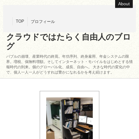
About
TOP
プロフィール
クラウドではたらく自由人のブロ
グ
バブルの崩壊、産業時代の終焉。年功序列、終身雇用、年金システムの限
界。増税、保険料増額。そしてインターネット・モバイルをはじめとする情
報時代の到来。個のグローバル化、成長、自由へ。 大きな時代の変化の中
で、個人一人一人がどうすれば豊かになれるかを考え続けます。