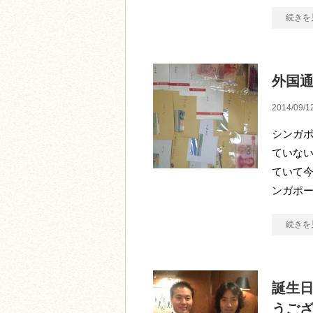
続きを
外国
2014/09/1
シンガポ
ていな
ていて今
ンガポー
続きを
誕生
うご