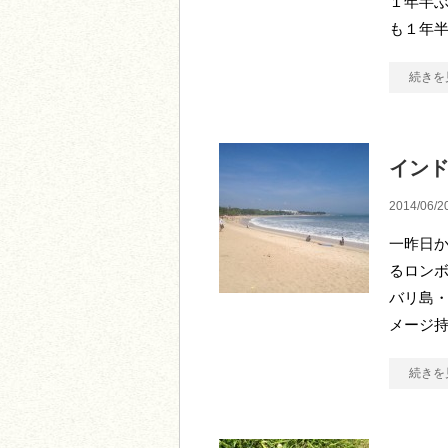
１年半
も１年半
続きを
イン
2014/06/2
一昨日
るロンボ
バリ島・
メージ
続きを