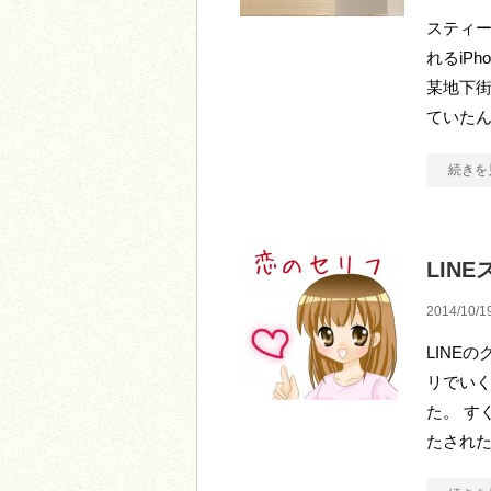
スティー
れるiP
某地下街
ていたん
続きを
LIN
2014/10/1
LINE
リでい
た。 す
たされた