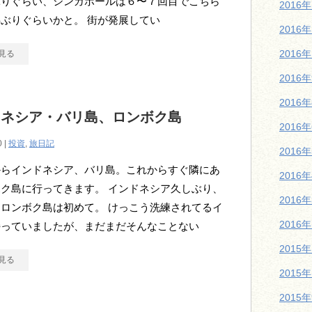
ぶりぐらい、シンガポールは６〜７回目でこちら
2016
ぶりぐらいかと。 街が発展してい
2016
2016
見る
2016
2016
ドネシア・バリ島、ロンボク島
2016
0 |
投資
,
旅日記
2016
からインドネシア、バリ島。これからすぐ隣にあ
2016
ク島に行ってきます。 インドネシア久しぶり、
2016
ロンボク島は初めて。 けっこう洗練されてるイ
2016
持っていましたが、まだまだそんなことない
2015
見る
2015
2015