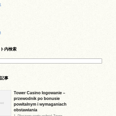
k
m
ト内検索
記事
Tower Casino logowanie –
przewodnik po bonusie
powitalnym i wymaganiach
obstawiania
1. Dlaczego warto wybrać Tower