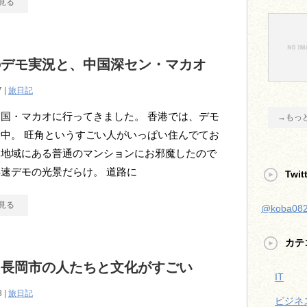
見る
のデモ実況と、中国深セン・マカオ
7 |
旅日記
国・マカオに行ってきました。 香港では、デモ
→もっ
中。 旺角というすごい人がいっぱい住んでてお
い地域にある普通のマンションにお邪魔したので
速デモの光景だらけ。 道路に
Twit
見る
@koba0
カテ
、長岡市の人たちと文化がすごい
IT
3 |
旅日記
ビジネ