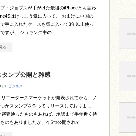
ブ・ジョブズが手がけた最後のiPhoneとも言わ
hone4Sはけっこう気に入って、 おまけに中国の
で手に入れたケースも気に入って3年以上使っ
ですが、 ジョギング中の
見る
Eスタンプ公開と雑感
9 |
IT
,
ビジネス
のクリエーターズマーケットが発表されてから、ノ
くつかスタンプを作ってリリースしておりまし
ぐ審査通ったものもあれば、承認まで半年近く待
ものもありましたが、今5つ公開されて