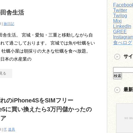
Faceboo
Twitter
の田舎生活
Twilog
Mixi
0 |
旅日記
LinkedIn
GREE
田舎生活。 宮城・愛知・三重と移動しながら自
Instagra
食べログ
れて過ごしております。 宮城では魚や牡蠣をい
 牡蠣小屋は朝採りの大きな牡蠣を食べ放題。
サイ
は日本の水産業の
見る
最新
れのiPhone4SをSIMフリー
one5に買い換えたら3万円儲かったの
ェア
8 |
IT
,
道具