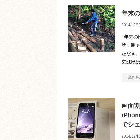
年末
2014/12/3
年末の
然に囲ま
ただき。
宮城県
続きを
画面割
iPh
でシ
2014/12/1