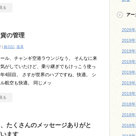
見る
アー
2026
通貨の管理
2019
2 |
旅日記
,
道具
2019
ール、チャンギ空港ラウンジなう。 そんなに来
2019
い気がしていたけど、乗り継ぎでもけっこう使っ
2019
年4回目。 さすが世界のハブですね、快適。 シ
ル航空も快適。 同じメッ
2019
2019
見る
2018
2018
日、たくさんのメッセージありがと
2018
ざいます