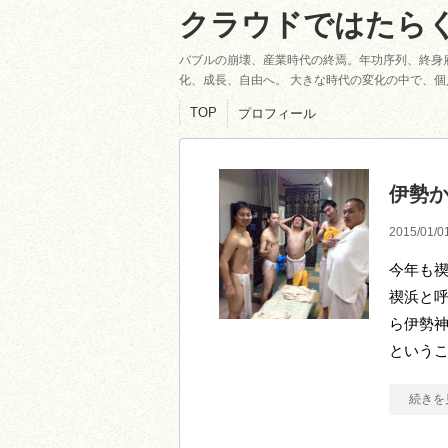
クラウドではたら
バブルの崩壊、産業時代の終焉。年功序列、終身
化、成長、自由へ。 大きな時代の変化の中で、
TOP
プロフィール
伊勢
2015/01/0
今年も禊
禊浜と呼
ら伊勢
という
続きを