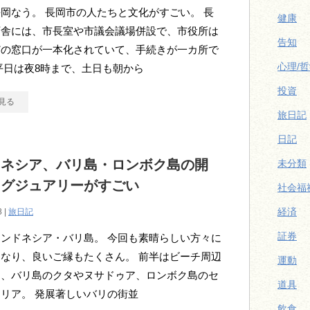
岡なう。 長岡市の人たちと文化がすごい。 長
健康
庁舎には、市長室や市議会議場併設で、市役所は
告知
どの窓口が一本化されていて、手続きが一カ所で
心理/
平日は夜8時まで、土日も朝から
投資
見る
旅日記
日記
ドネシア、バリ島・ロンボク島の開
未分類
ラグジュアリーがすごい
社会福
経済
8 |
旅日記
証券
ンドネシア・バリ島。 今回も素晴らしい方々に
なり、良いご縁もたくさん。 前半はビーチ周辺
運動
に、バリ島のクタやヌサドゥア、ロンボク島のセ
道具
リア。 発展著しいバリの街並
飲食