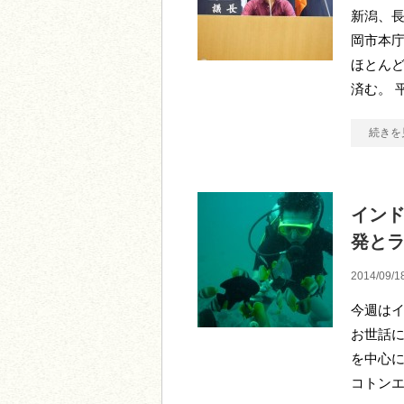
新潟、長
岡市本
ほとん
済む。 
続きを
イン
発と
2014/09/1
今週はイ
お世話に
を中心
コトンエ