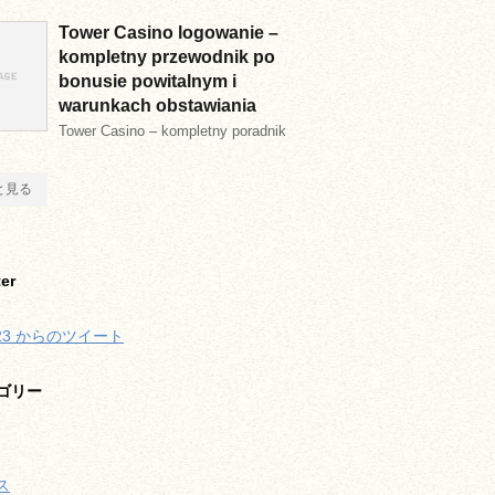
Tower Casino logowanie –
kompletny przewodnik po
bonusie powitalnym i
warunkach obstawiania
Tower Casino – kompletny poradnik
と見る
ter
823 からのツイート
ゴリー
ス