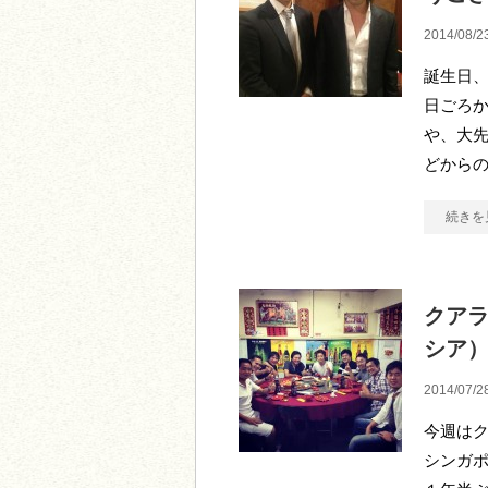
2014/08/2
誕生日
日ごろ
や、大
どから
続きを
クア
シア
2014/07/2
今週は
シンガポ