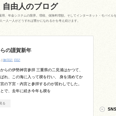
く自由人のブログ
雇用、年金システムの限界。増税、保険料増額。そしてインターネット・モバイル
個人一人一人がどうすれば豊かになれるかを考え続けます。
からの謹賀新年
1 |
旅日記
,
日記
からの伊勢神宮参拝 三重県の二見浦はかつて、
ばれ、この海に入って禊を行い、 身を清めてか
神宮の下宮・内宮と参拝するのが習わしでした。
ことで、去年に続き今年も禊を
見る
SN