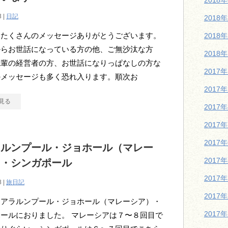
2018
3 |
日記
2018
、たくさんのメッセージありがとうございます。
2018
からお世話になっている方の他、ご無沙汰な方
2018
先輩の経営者の方、お世話になりっぱなしの方な
2017
のメッセージも多く恐れ入ります。順次お
2017
見る
2017
2017
2017
ラルンプール・ジョホール（マレー
2017
）・シンガポール
2017
8 |
旅日記
2017
クアラルンプール・ジョホール（マレーシア）・
2017
ールにおりました。 マレーシアは７〜８回目で